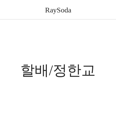
RaySoda
할배/정한교