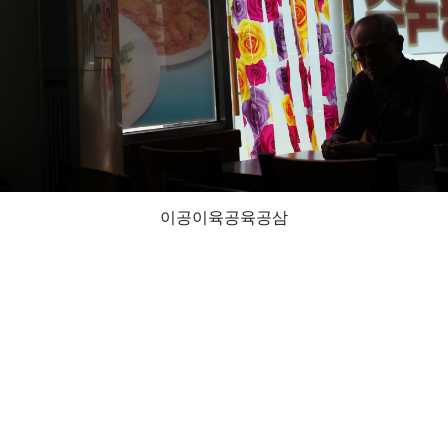
이공이육공육공삼