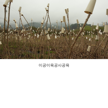
이공이육공사공육