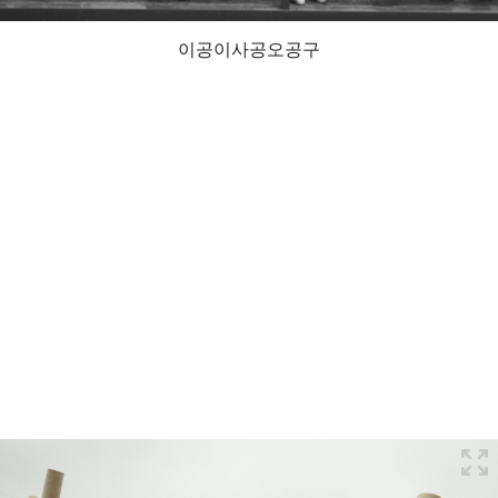
이공이사공오공구