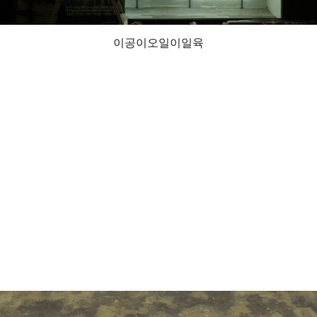
이공이오일이일육