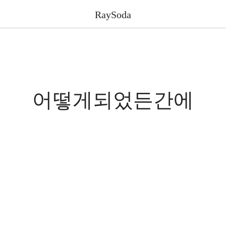
RaySoda
어떻게되었든간에