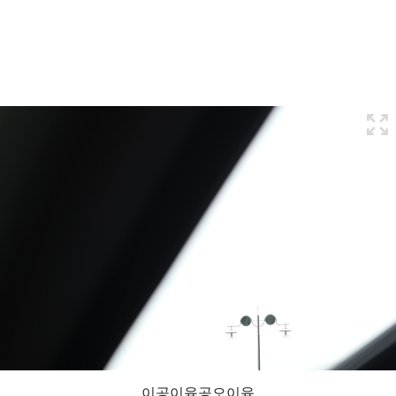
이공이육공오이육