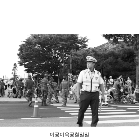
이공이육공칠일일