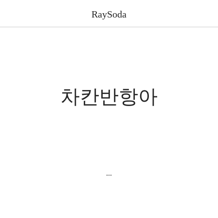
RaySoda
차칸반항아
...