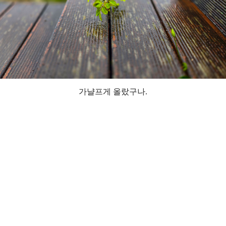
가냘프게 올랐구나.