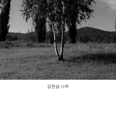
강천섬 나무