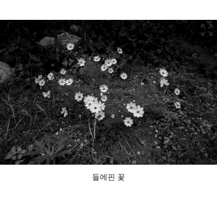
들에핀 꽃