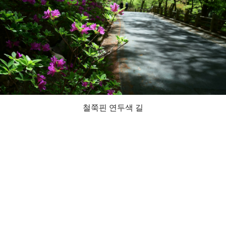
철쭉핀 연두색 길