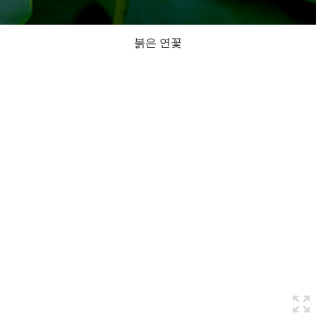
붉은 연꽃