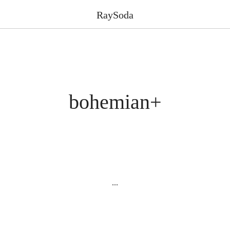
RaySoda
bohemian+
...