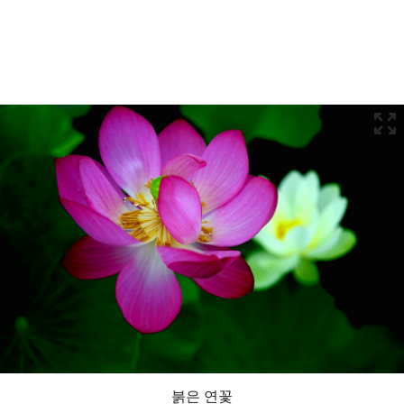
붉은 연꽃