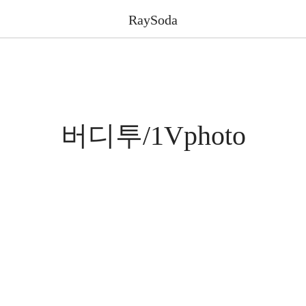
RaySoda
버디투/1Vphoto