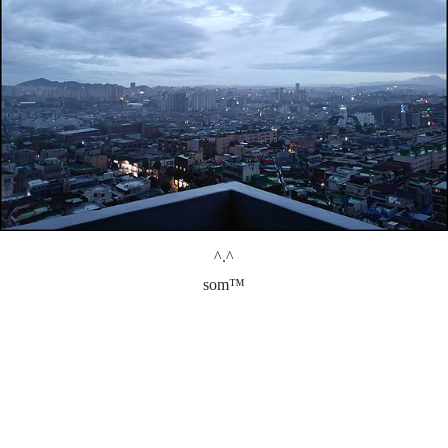
^.^
som™