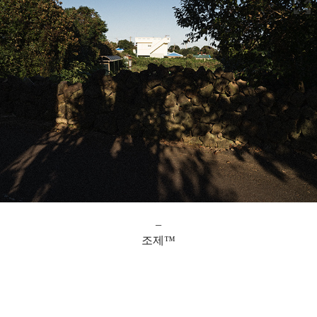
_
조제™