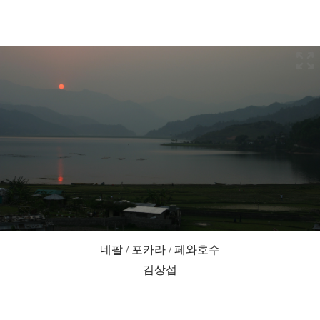
네팔 / 포카라 / 페와호수
김상섭