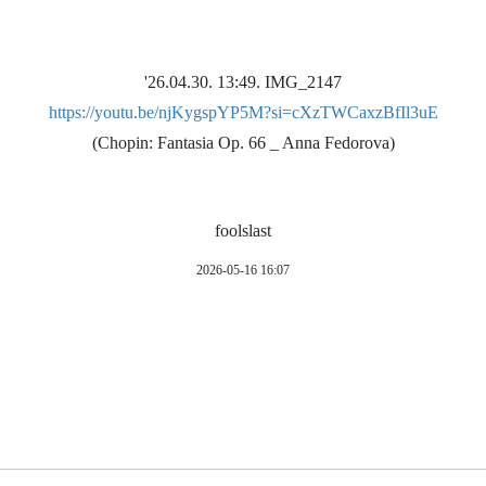
https://youtu.be/njKygspYP5M?si=cXzTWCaxzBfIl3uE
(Chopin: Fantasia Op. 66 _ Anna Fedorova)
foolslast
2026-05-16 16:07