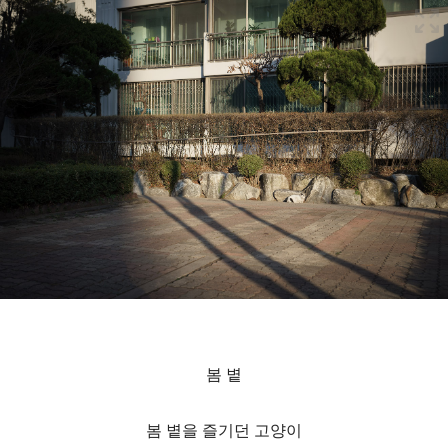
봄 볕
봄 볕을 즐기던 고양이