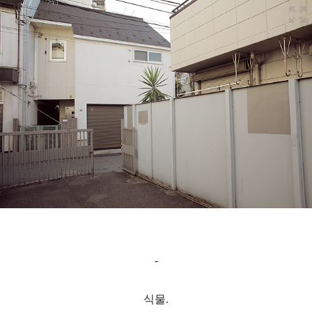
-
식물.