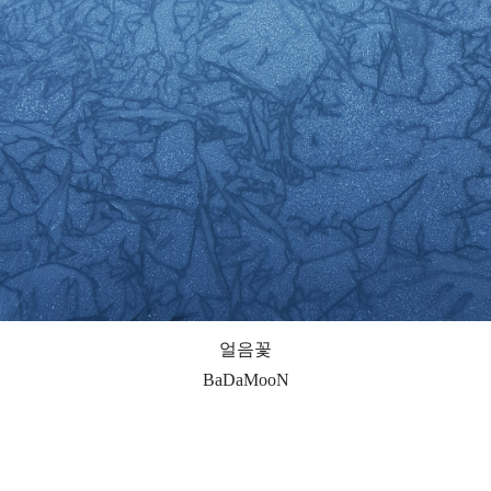
얼음꽃
BaDaMooN