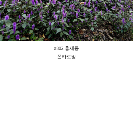
#802 홍제동
폰카로망