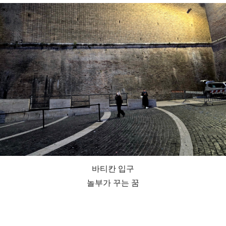
바티칸 입구
놀부가 꾸는 꿈