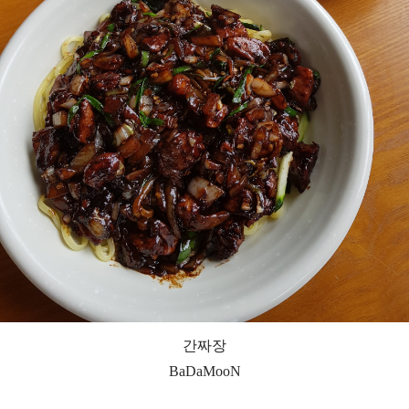
간짜장
BaDaMooN