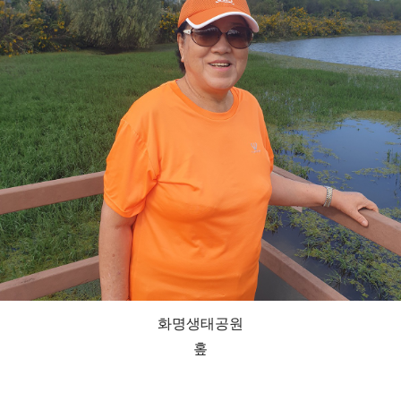
화명생태공원
홒