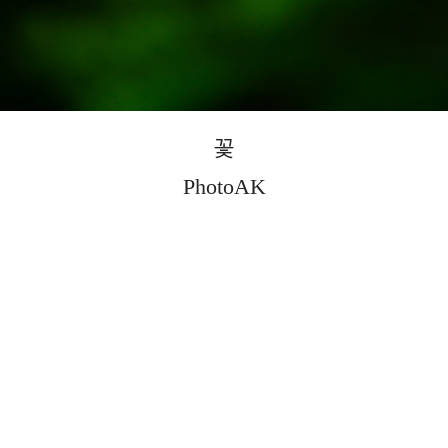
꽃
PhotoAK