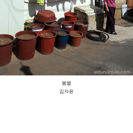
봄볕
김자윤