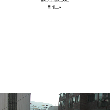
nocomment..268..
물개도씨