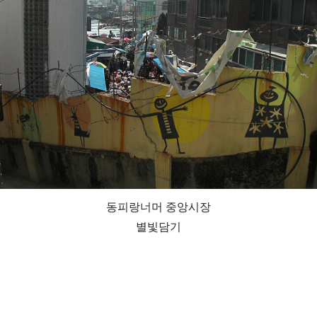
동피랑너머 중앙시장
별빛담기