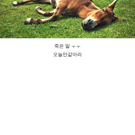
죽은 말 ㅜㅜ
오늘만같아라