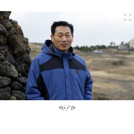
ᕙ(•̀‸•́‶)ᕗ