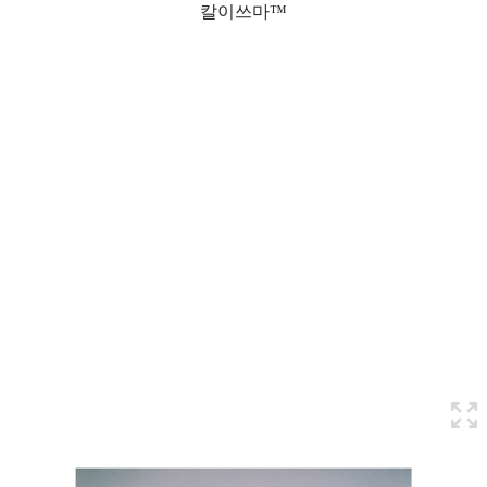
칼이쓰마™