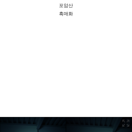
포암산
흑매화