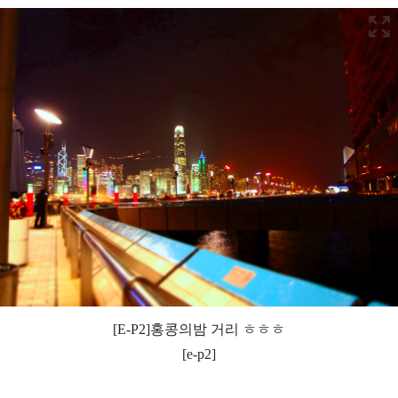
[E-P2]홍콩의밤 거리 ㅎㅎㅎ
[e-p2]