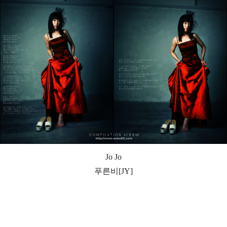
Jo Jo
푸른비[JY]