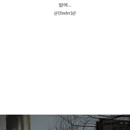
밤에...
@[finder]@